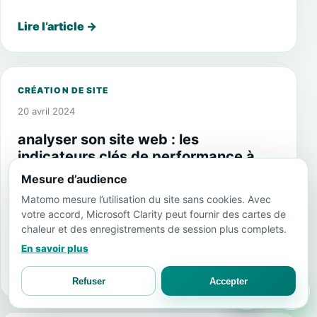
Lire l’article
→
CRÉATION DE SITE
20 avril 2024
analyser son site web : les
indicateurs clés de performance à
suivre
Mesure d’audience
Matomo mesure l’utilisation du site sans cookies. Avec
L’analyse de site web est une étape essentielle
votre accord, Microsoft Clarity peut fournir des cartes de
pour tout propriétaire de site web. Elle permet
chaleur et des enregistrements de session plus complets.
de comprendre comment les utilisateurs.
En savoir plus
Lire l’article
→
Refuser
Accepter