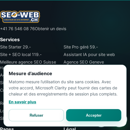
+41 76 546 08 76
Obtenir un devis
Services
Site Starter 29.-
Site Pro géré 59.-
Site + SEO local 119.-
Assistant IA pour site web
Meilleure agence SEO Suisse
Agence SEO Geneve
romande
Mesure d’audience
Agence SEO Lausanne
Création site internet
Matomo mesure l’utilisation du site sans cookies. Avec
Site pour blanchisserie
Devis site internet
votre accord, Microsoft Clarity peut fournir des cartes de
Création site internet Genève
Création site internet
chaleur et des enregistrements de session plus complets.
Lausanne
En savoir plus
Référencement site web
Devis SEO
Logo Genève
Logo Lausanne
Refuser
Accepter
SEO Suisse romande
Analyse site SEO
Pages
Légal