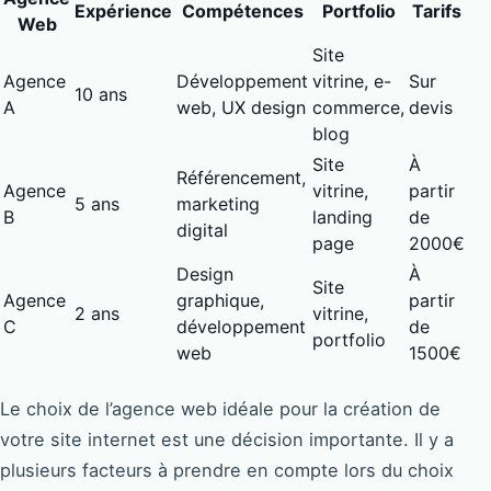
Expérience
Compétences
Portfolio
Tarifs
Web
Site
Agence
Développement
vitrine, e-
Sur
10 ans
A
web, UX design
commerce,
devis
blog
Site
À
Référencement,
Agence
vitrine,
partir
5 ans
marketing
B
landing
de
digital
page
2000€
Design
À
Site
Agence
graphique,
partir
2 ans
vitrine,
C
développement
de
portfolio
web
1500€
Le choix de l’agence web idéale pour la création de
votre site internet est une décision importante. Il y a
plusieurs facteurs à prendre en compte lors du choix