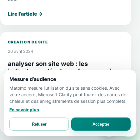
Lire l’article
→
CRÉATION DE SITE
20 avril 2024
analyser son site web : les
indicateurs clés de performance à
suivre
Mesure d’audience
Matomo mesure l’utilisation du site sans cookies. Avec
L’analyse de site web est une étape essentielle
votre accord, Microsoft Clarity peut fournir des cartes de
pour tout propriétaire de site web. Elle permet
chaleur et des enregistrements de session plus complets.
de comprendre comment les utilisateurs.
En savoir plus
Lire l’article
→
Refuser
Accepter