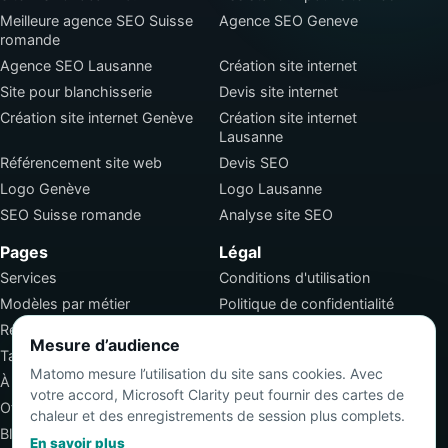
Meilleure agence SEO Suisse
Agence SEO Geneve
romande
Agence SEO Lausanne
Création site internet
Site pour blanchisserie
Devis site internet
Création site internet Genève
Création site internet
Lausanne
Référencement site web
Devis SEO
Logo Genève
Logo Lausanne
SEO Suisse romande
Analyse site SEO
Pages
Légal
Services
Conditions d'utilisation
Modèles par métier
Politique de confidentialité
Réalisations
Conditions générales de
Mesure d’audience
vente
Tarifs
Matomo mesure l’utilisation du site sans cookies. Avec
Emploi SEO
À propos
votre accord, Microsoft Clarity peut fournir des cartes de
Offre SEO
chaleur et des enregistrements de session plus complets.
Blog
En savoir plus