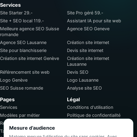
Services
Site Starter 29.-
Site Pro géré 59.-
Site + SEO local 119.-
Assistant IA pour site web
Meilleure agence SEO Suisse
Agence SEO Geneve
romande
Agence SEO Lausanne
Création site internet
Site pour blanchisserie
Devis site internet
Création site internet Genève
Création site internet
Lausanne
Référencement site web
Devis SEO
Logo Genève
Logo Lausanne
SEO Suisse romande
Analyse site SEO
Pages
Légal
Services
Conditions d'utilisation
Modèles par métier
Politique de confidentialité
Réalisations
Conditions générales de
Mesure d’audience
vente
Tarifs
Matomo mesure l’utilisation du site sans cookies. Avec
Emploi SEO