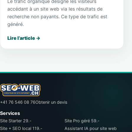
Le trafic organique désigne les visiteurs
accédant à un site web via les résultats de
recherche non payants. Ce type de trafic est
généré.
Lire l’article
→
+41 76 546 08 76
Obtenir un devis
Services
Site Starter 29.-
Site Pro géré 59.-
Site + SEO local 119.-
Assistant IA pour site web