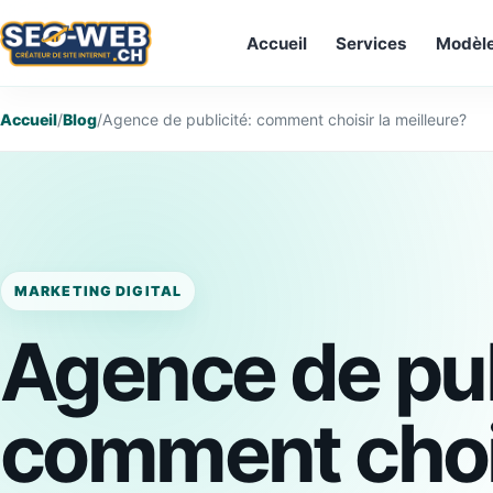
Accueil
Services
Modèl
Accueil
/
Blog
/
Agence de publicité: comment choisir la meilleure?
MARKETING DIGITAL
Agence de pub
comment chois