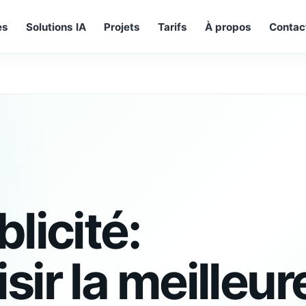
es
Solutions IA
Projets
Tarifs
À propos
Contac
licité:
ir la meilleur