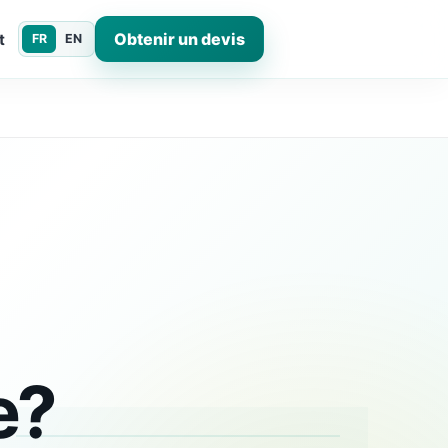
Obtenir un devis
t
FR
EN
e?