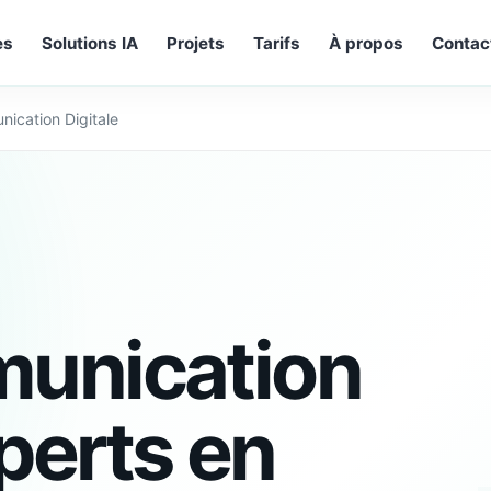
es
Solutions IA
Projets
Tarifs
À propos
Contac
ication Digitale
unication
perts en