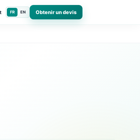
Obtenir un devis
t
FR
EN