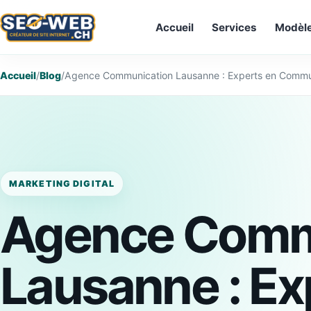
Accueil
Services
Modèl
Accueil
/
Blog
/
Agence Communication Lausanne : Experts en Commun
MARKETING DIGITAL
Agence Comm
Lausanne : Ex